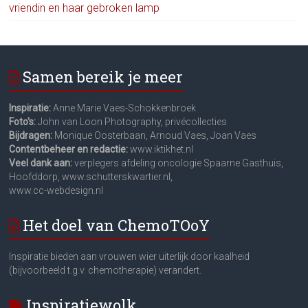
vriendin en haar gebroken lamp
Samen bereik je meer
Inspiratie:
Anne Marie Vaes-Schokkenbroek
Foto's:
John van Loon Photography, privécollecties
Bijdragen:
Monique Oosterbaan, Arnoud Vaes, Joan Vaes
Contentbeheer en redactie:
www.iktikhet.nl
Veel dank aan:
verplegers afdeling oncologie Spaarne Gasthuis,
Hoofddorp, www.schutterskwartier.nl,
www.cc-webdesign.nl
Het doel van ChemoTOoY
Inspiratie bieden aan vrouwen wier uiterlijk door kaalheid
(bijvoorbeeld t.g.v. chemotherapie) verandert.
Inspiratiewolk